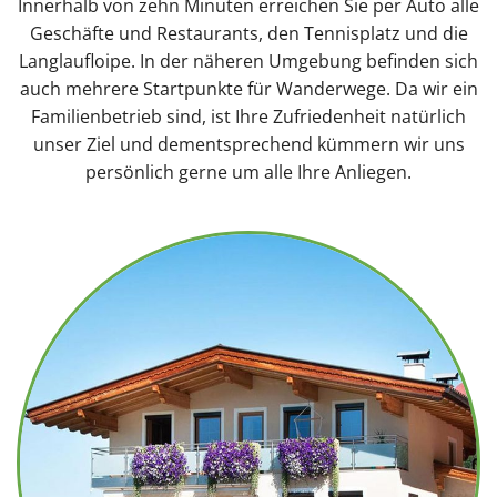
P
Innerhalb von zehn Minuten erreichen Sie per Auto alle
E
Geschäfte und Restaurants, den Tennisplatz und die
N
Langlaufloipe. In der näheren Umgebung befinden sich
auch mehrere Startpunkte für Wanderwege. Da wir ein
F
Familienbetrieb sind, ist Ihre Zufriedenheit natürlich
unser Ziel und dementsprechend kümmern wir uns
E
persönlich gerne um alle Ihre Anliegen.
R
I
E
N
I
N
R
O