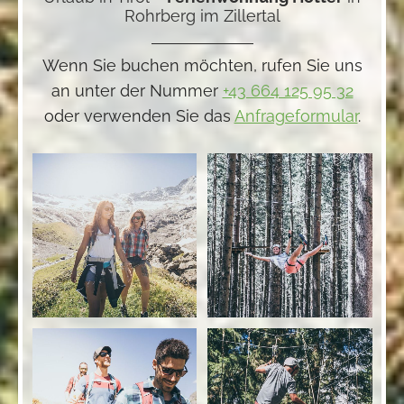
Rohrberg im Zillertal
Wenn Sie buchen möchten, rufen Sie uns
an unter der Nummer
+43 664 125 95 32
oder verwenden Sie das
Anfrageformular
.