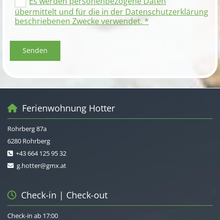
Es werden personenbezogene Daten
übermittelt und für die in der Datenschutzerklärung
beschriebenen Zwecke verwendet. *
Ferienwohnung Hotter

Rohrberg 87a
6280 Rohrberg
+43 664 125 95 32

g.hotter@gmx.at

Check-in | Check-out

Check-in ab 17:00