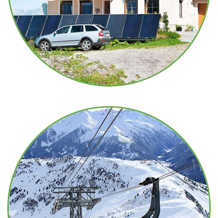
H
R
B
E
R
G